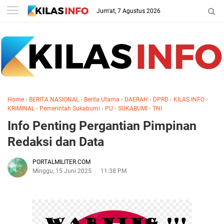
Jum'at, 7 Agustus 2026
Home
›
BERITA NASIONAL
›
Berita Utama
›
DAERAH
›
DPRD
›
KILAS INFO
›
KRIMINAL
›
Pemerintah Sukabumi
›
PU
›
SUKABUMI
›
TNI
Info Penting Pergantian Pimpinan
Redaksi dan Data
PORTALMILITER.COM
Minggu, 15 Juni 2025
11:38 PM