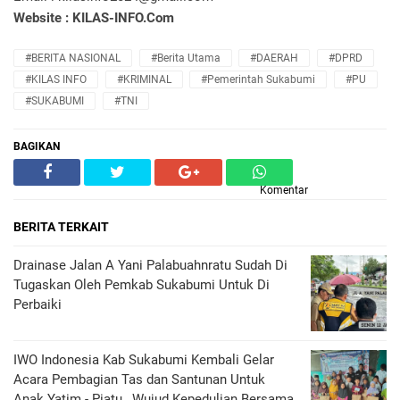
Website : KILAS-INFO.Com
#BERITA NASIONAL
#Berita Utama
#DAERAH
#DPRD
#KILAS INFO
#KRIMINAL
#Pemerintah Sukabumi
#PU
#SUKABUMI
#TNI
BAGIKAN
Komentar
BERITA TERKAIT
Drainase Jalan A Yani Palabuahnratu Sudah Di
Tugaskan Oleh Pemkab Sukabumi Untuk Di
Perbaiki
IWO Indonesia Kab Sukabumi Kembali Gelar
Acara Pembagian Tas dan Santunan Untuk
Anak Yatim - Piatu , Wujud Kepedulian Bersama